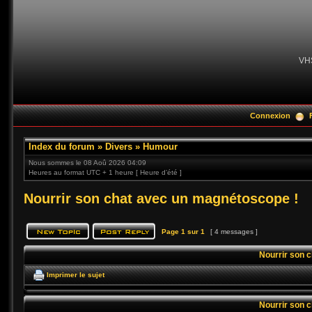
VH
Connexion
Index du forum
»
Divers
»
Humour
Nous sommes le 08 Aoû 2026 04:09
Heures au format UTC + 1 heure [ Heure d’été ]
Nourrir son chat avec un magnétoscope !
Page
1
sur
1
[ 4 messages ]
Nourrir son 
Imprimer le sujet
Nourrir son 