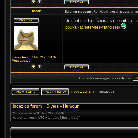
bozart
Sujet du message:
Re: Nourrir son chat avec un 
Un chat sait bien choisir sa nourriture :
h
pour-lui-acheter-des-friandises/
Inscription:
01 Mai 2020 23:32
Messages:
1
Afficher les messages postés depuis:
Page
1
sur
1
[ 4 messages ]
Index du forum
»
Divers
»
Humour
Nous sommes le 08 Aoû 2026 04:09
Heures au format UTC + 1 heure [ Heure d’été ]