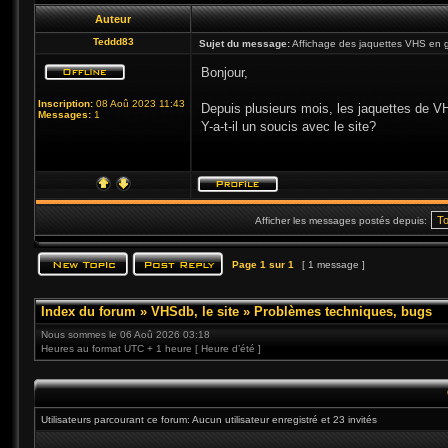
Auteur
Teddd83
Sujet du message:
Affichage des jaquettes VHS en 
Bonjour,
Inscription:
08 Aoû 2023 11:43
Depuis plusieurs mois, les jaquettes de VH
Messages:
1
Y-a-t-il un soucis avec le site?
Afficher les messages postés depuis:
Page
1
sur
1
[ 1 message ]
Index du forum
»
VHSdb, le site
»
Problèmes techniques, bugs
Nous sommes le 06 Aoû 2026 03:18
Heures au format UTC + 1 heure [ Heure d’été ]
Utilisateurs parcourant ce forum: Aucun utilisateur enregistré et 23 invités