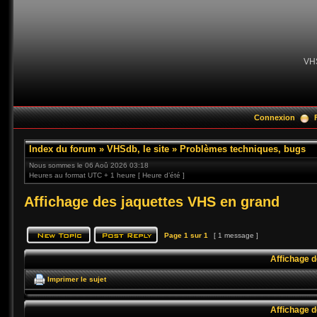
VH
Connexion
Index du forum
»
VHSdb, le site
»
Problèmes techniques, bugs
Nous sommes le 06 Aoû 2026 03:18
Heures au format UTC + 1 heure [ Heure d’été ]
Affichage des jaquettes VHS en grand
Page
1
sur
1
[ 1 message ]
Affichage d
Imprimer le sujet
Affichage d