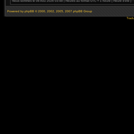
Nous sommes le 08 Aoû 2026 03:48 | Heures au format UTC + 1 heure [ Heure d’été ]
Powered by
phpBB
© 2000, 2002, 2005, 2007 phpBB Group
Tradu