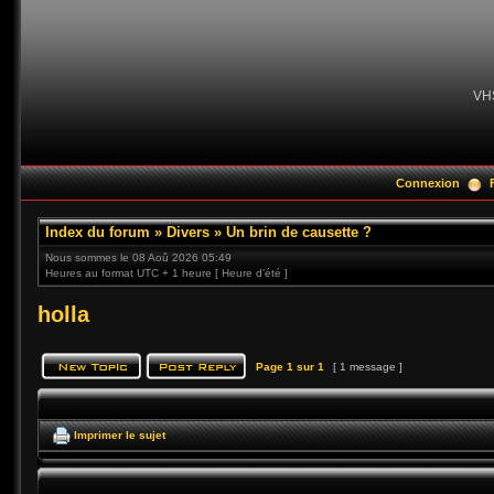
VH
Connexion
Index du forum
»
Divers
»
Un brin de causette ?
Nous sommes le 08 Aoû 2026 05:49
Heures au format UTC + 1 heure [ Heure d’été ]
holla
Page
1
sur
1
[ 1 message ]
Imprimer le sujet