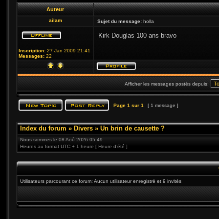
Auteur
ailam
Sujet du message:
holla
Kirk Douglas 100 ans bravo
Inscription:
27 Jan 2009 21:41
Messages:
22
Afficher les messages postés depuis:
Page
1
sur
1
[ 1 message ]
Index du forum
»
Divers
»
Un brin de causette ?
Nous sommes le 08 Aoû 2026 05:49
Heures au format UTC + 1 heure [ Heure d’été ]
Utilisateurs parcourant ce forum: Aucun utilisateur enregistré et 9 invités