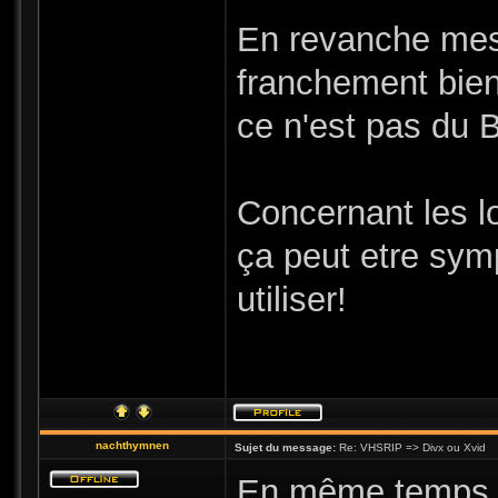
En revanche mes 
franchement bien
ce n'est pas du B
Concernant les l
ça peut etre sym
utiliser!
nachthymnen
Sujet du message:
Re: VHSRIP => Divx ou Xvid
En même temps q