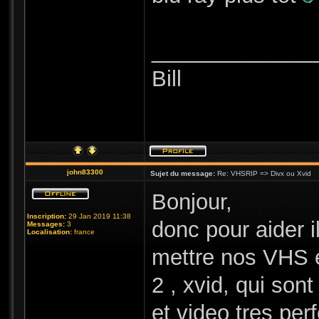
_____________
Bill
john83300
Sujet du message:
Re: VHSRIP => Divx ou Xvid
Bonjour,
Inscription:
29 Jan 2019 11:38
donc pour aider 
Messages:
3
Localisation:
france
mettre nos VHS 
2 , xvid, qui so
et video tres per