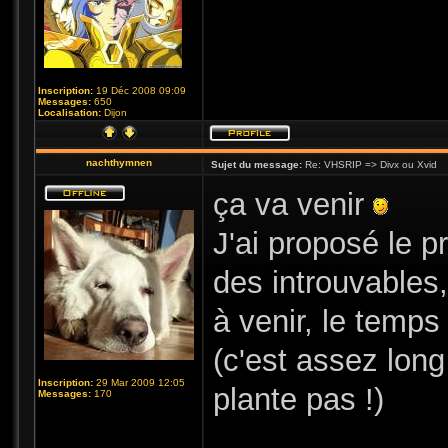
Inscription:
19 Déc 2008 09:09
Messages:
650
Localisation:
Dijon
nachthymnen
Sujet du message:
Re: VHSRIP => Divx ou Xvid
ça va venir
J'ai proposé le 
des introuvables,
à venir, le temps
(c'est assez lon
Inscription:
29 Mar 2009 12:05
plante pas !)
Messages:
170