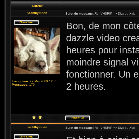
Auteur
nachthymnen
Sujet du message:
Re: VHSRIP => Divx ou Xvid
Bon, de mon côté
dazzle video crea
heures pour insta
moindre signal v
fonctionner. Un e
Inscription:
29 Mar 2009 12:05
2 heures.
Messages:
170
nachthymnen
Sujet du message:
Re: VHSRIP => Divx ou Xvid