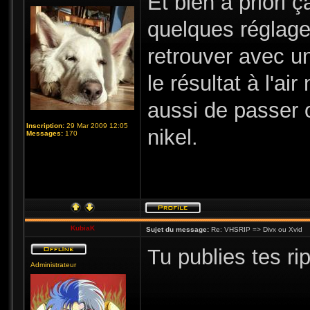
Et bien à priori ç
quelques réglage
retrouver avec u
le résultat à l'ai
aussi de passer o
Inscription:
29 Mar 2009 12:05
nikel.
Messages:
170
KubiaK
Sujet du message:
Re: VHSRIP => Divx ou Xvid
Tu publies tes ri
Administrateur