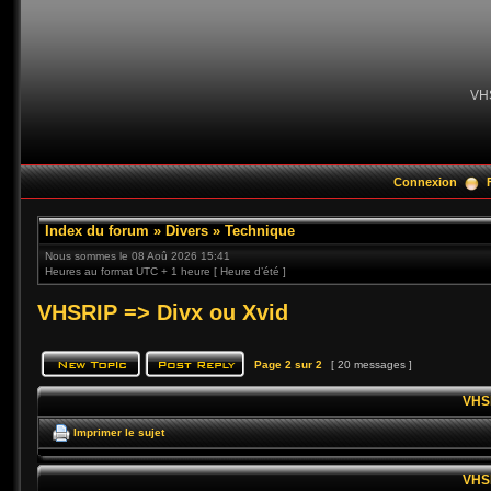
VH
Connexion
Index du forum
»
Divers
»
Technique
Nous sommes le 08 Aoû 2026 15:41
Heures au format UTC + 1 heure [ Heure d’été ]
VHSRIP => Divx ou Xvid
Page
2
sur
2
[ 20 messages ]
VHSR
Imprimer le sujet
VHSR