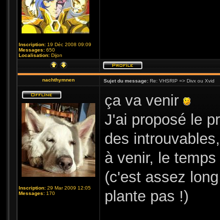
Inscription:
19 Déc 2008 09:09
Messages:
650
Localisation:
Dijon
nachthymnen
Sujet du message:
Re: VHSRIP => Divx ou Xvid
ça va venir
J'ai proposé le 
des introuvables,
à venir, le temps
(c'est assez lon
Inscription:
29 Mar 2009 12:05
plante pas !)
Messages:
170