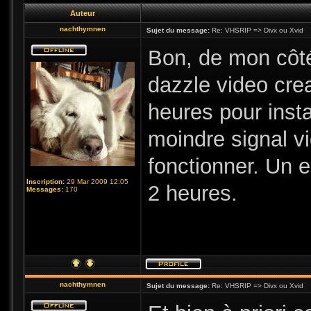
Auteur
nachthymnen
Sujet du message:
Re: VHSRIP => Divx ou Xvid
Bon, de mon côté
dazzle video crea
heures pour insta
moindre signal v
fonctionner. Un e
Inscription:
29 Mar 2009 12:05
2 heures.
Messages:
170
nachthymnen
Sujet du message:
Re: VHSRIP => Divx ou Xvid