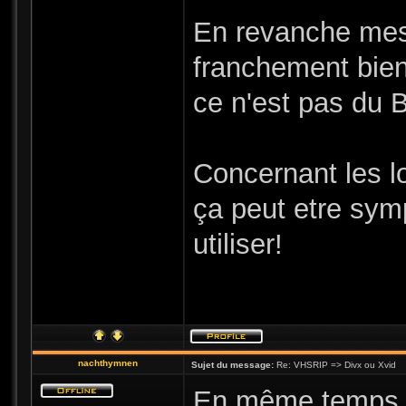
En revanche mes 
franchement bien
ce n'est pas du B
Concernant les l
ça peut etre sym
utiliser!
nachthymnen
Sujet du message:
Re: VHSRIP => Divx ou Xvid
En même temps q