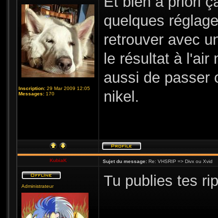
Et bien à priori ç
quelques réglage
retrouver avec u
le résultat à l'ai
aussi de passer o
Inscription:
29 Mar 2009 12:05
nikel.
Messages:
170
KubiaK
Sujet du message:
Re: VHSRIP => Divx ou Xvid
Tu publies tes ri
Administrateur