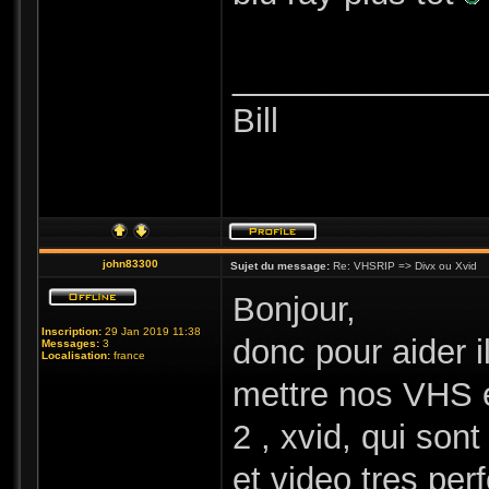
_____________
Bill
john83300
Sujet du message:
Re: VHSRIP => Divx ou Xvid
Bonjour,
Inscription:
29 Jan 2019 11:38
donc pour aider 
Messages:
3
Localisation:
france
mettre nos VHS 
2 , xvid, qui so
et video tres per