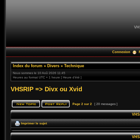
VH
Connexion
Index du forum
»
Divers
»
Technique
Nous sommes le 10 Aoû 2026 11:45
Heures au format UTC + 1 heure [ Heure d’été ]
VHSRIP => Divx ou Xvid
Page
2
sur
2
[ 20 messages ]
VHSR
Imprimer le sujet
VHSR