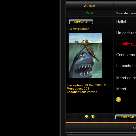
Auteur
Valor
Sujet du mes
Hello!
Administrateur
Un petit ra
La taille
mi
Ceci permet
Le poids m
Merci de n
Inscription:
19 Déc 2008 11:06
Merci
Messages:
658
Localisation:
Vanves
Af