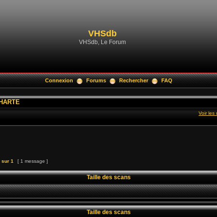
VHSdb
VHSdb, Le Forum
Connexion
Forums
Rechercher
FAQ
CHARTE
Voir le
sur
1
[ 1 message ]
Taille des scans
Taille des scans