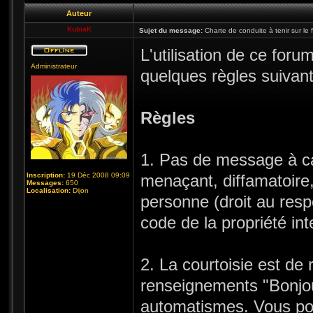
Auteur
KubiaK
Sujet du message:
Charte de conduite à tenir sur le 
L'utilisation de ce foru
Administrateur
quelques règles suivant
Règles
1. Pas de message à car
Inscription:
19 Déc 2008 09:09
menaçant, diffamatoire, 
Messages:
650
Localisation:
Dijon
personne (droit au respe
code de la propriété int
2. La courtoisie est de
renseignements "Bonjou
automatismes. Vous pou