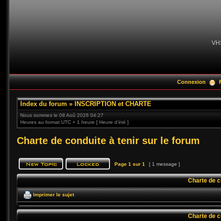
VH
Connexion
Index du forum
»
INSCRIPTION et CHARTE
Nous sommes le 08 Aoû 2026 04:27
Heures au format UTC + 1 heure [ Heure d’été ]
Charte de conduite à tenir sur le forum
Page
1
sur
1
[ 1 message ]
Charte de co
Imprimer le sujet
Charte de co