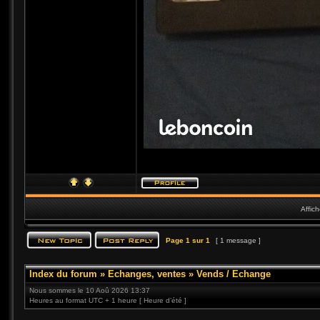
Affic
Page
1
sur
1
[ 1 message ]
Index du forum
»
Echanges, ventes
»
Vends / Echange
Nous sommes le 10 Aoû 2026 13:37
Heures au format UTC + 1 heure [ Heure d’été ]