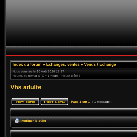
Index du forum
»
Echanges, ventes
»
Vends / Echange
Nous sommes le 10 Aoû 2026 13:37
Heures au format UTC + 1 heure [ Heure d’été ]
Vhs adulte
Page
1
sur
1
[ 1 message ]
Imprimer le sujet