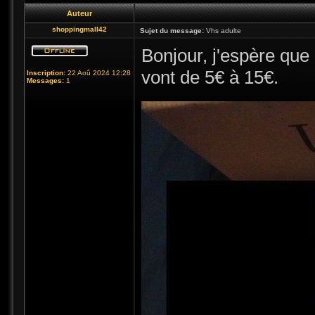
Auteur
shoppingmall42
Sujet du message:
Vhs adulte
Bonjour, j'espère que
vont de 5€ à 15€.
Inscription:
22 Aoû 2024 12:28
Messages:
1