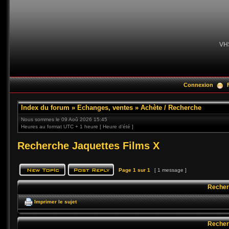
VH
Connexion
Index du forum
»
Echanges, ventes
»
Achète / Recherche
Nous sommes le 09 Aoû 2026 15:45
Heures au format UTC + 1 heure [ Heure d’été ]
Recherche Jaquettes Films X
Page
1
sur
1
[ 1 message ]
Recher
Imprimer le sujet
Recher