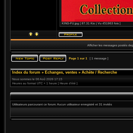
KING-FU.jpg [ 87.31 Kio | Vu 451963 fois ]
Afficher les messages postés dep
Page
1
sur
1
[ 1 message ]
Index du forum
»
Echanges, ventes
»
Achète / Recherche
Nous sommes le 06 Aoû 2026 17:15
Heures au format UTC + 1 heure [ Heure d’été ]
Utilisateurs parcourant ce forum: Aucun utilisateur enregistré et 31 invités