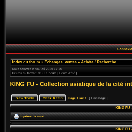
Connexi
Index du forum
»
Echanges, ventes
»
Achète / Recherche
Nous sommes le 06 Aoû 2026 17:15
Heures au format UTC + 1 heure [ Heure d’été ]
KING FU - Collection asiatique de la cité in
Page
1
sur
1
[ 1 message ]
KING FU - 
Imprimer le sujet
KING FU - 