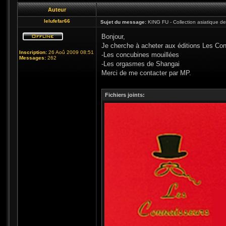
Auteur
lelufefar66
Sujet du message:
KING FU - Collection asiatique de l
Bonjour,
Je cherche à acheter aux éditions Les Con
Inscription:
26 Aoû 2009 08:51
-Les concubines mouillées
Messages:
262
-Les orgasmes de Shangai
Merci de me contacter par MP.
Fichiers joints: