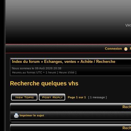
VH
Connexion
Index du forum
»
Echanges, ventes
»
Achète / Recherche
Nous sommes le 06 Aoû 2026 20:38
Heures au format UTC + 1 heure [ Heure d’été ]
Recherche quelques vhs
Page
1
sur
1
[ 1 message ]
Rech
Imprimer le sujet
Rech