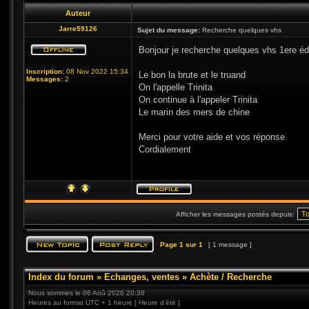
Auteur
Jarre59126
Sujet du message:
Recherche quelques vhs
Bonjour je recherche quelques vhs 1ere éd
Inscription:
08 Nov 2022 15:34
Le bon la brute et le truand
Messages:
2
On l'appelle Trinita
On continue à l'appeler Trinita
Le marin des mers de chine
Merci pour votre aide et vos réponse
Cordialement
Afficher les messages postés depuis:
Page
1
sur
1
[ 1 message ]
Index du forum
»
Echanges, ventes
»
Achète / Recherche
Nous sommes le 06 Aoû 2026 20:38
Heures au format UTC + 1 heure [ Heure d’été ]