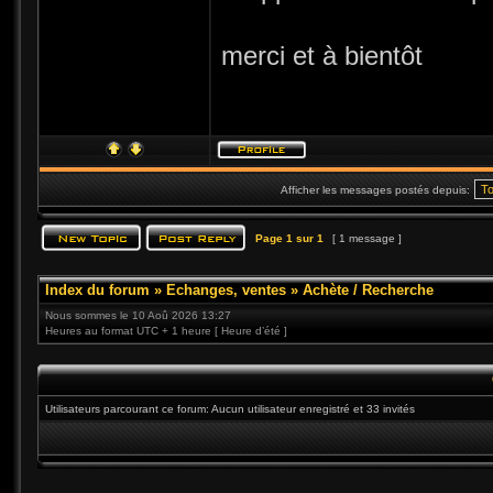
merci et à bientôt
Afficher les messages postés depuis:
Page
1
sur
1
[ 1 message ]
Index du forum
»
Echanges, ventes
»
Achète / Recherche
Nous sommes le 10 Aoû 2026 13:27
Heures au format UTC + 1 heure [ Heure d’été ]
Utilisateurs parcourant ce forum: Aucun utilisateur enregistré et 33 invités