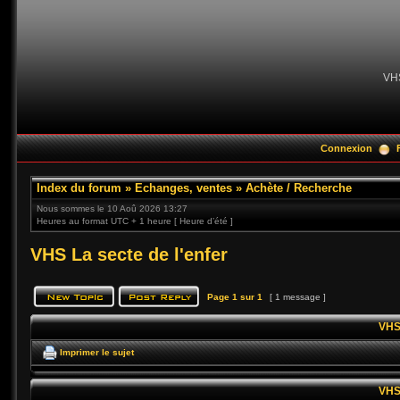
VH
Connexion
Index du forum
»
Echanges, ventes
»
Achète / Recherche
Nous sommes le 10 Aoû 2026 13:27
Heures au format UTC + 1 heure [ Heure d’été ]
VHS La secte de l'enfer
Page
1
sur
1
[ 1 message ]
VHS 
Imprimer le sujet
VHS 