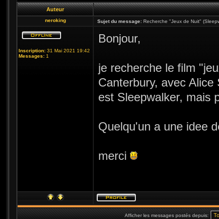
Auteur
neroking
Sujet du message:
Recherche "Jeux de Nuit" (Sleepw
Bonjour,
Inscription:
31 Mai 2021 19:42
Messages:
1
je recherche le film "je
Canterbury, avec Alice S
est Sleepwalker, mais p
Quelqu'un a une idee d
merci
Afficher les messages postés depuis: