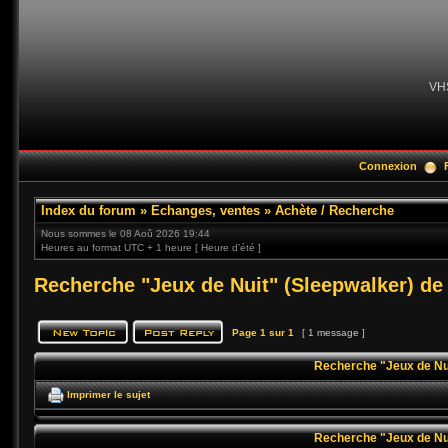
VH
Connexion
Index du forum
»
Echanges, ventes
»
Achète / Recherche
Nous sommes le 08 Aoû 2026 19:44
Heures au format UTC + 1 heure [ Heure d’été ]
Recherche "Jeux de Nuit" (Sleepwalker) de
Page
1
sur
1
[ 1 message ]
Recherche "Jeux de Nui
Imprimer le sujet
Recherche "Jeux de Nui