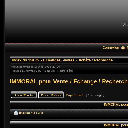
VH
Connexion
Index du forum
»
Echanges, ventes
»
Achète / Recherche
Nous sommes le 10 Aoû 2026 21:06
Heures au format UTC + 1 heure [ Heure d’été ]
IMMORAL pour Vente / Echange / Recherch
Page
1
sur
1
[ 1 message ]
IMMORAL pour 
Imprimer le sujet
IMMORAL pour 