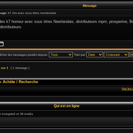
Message
sage:
k7 vhs avec sous titres neerlandais
es k7 horreur avec sous titres Neerlandais, distributeurs mpm, prosperine, B
distributeurs.
ficher les messages postés depuis:
Trier par
sur
1
[ 1 message ]
»
Achète / Recherche
Voir le
Qui est en ligne
r enregistré et 39 invités