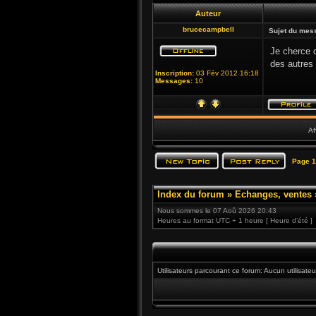
Auteur
brucecampbell
Sujet du mes
Je cherce d
des autres 
Inscription:
03 Fév 2012 16:18
Messages:
10
Af
Page
1
Index du forum
»
Echanges, ventes
Nous sommes le 07 Aoû 2026 20:43
Heures au format UTC + 1 heure [ Heure d’été ]
Utilisateurs parcourant ce forum: Aucun utilisateu