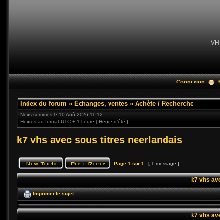
VH
Connexion
Index du forum
»
Echanges, ventes
»
Achète / Recherche
Nous sommes le 10 Aoû 2026 11:12
Heures au format UTC + 1 heure [ Heure d’été ]
k7 vhs avec sous titres neerlandais
Page
1
sur
1
[ 1 message ]
k7 vhs ave
Imprimer le sujet
k7 vhs ave