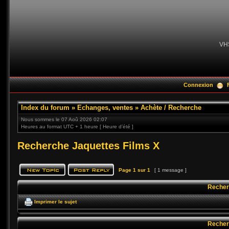
VH
Connexion
Index du forum
»
Echanges, ventes
»
Achète / Recherche
Nous sommes le 07 Aoû 2026 02:07
Heures au format UTC + 1 heure [ Heure d’été ]
Recherche Jaquettes Films X
Page
1
sur
1
[ 1 message ]
Recher
Imprimer le sujet
Recher