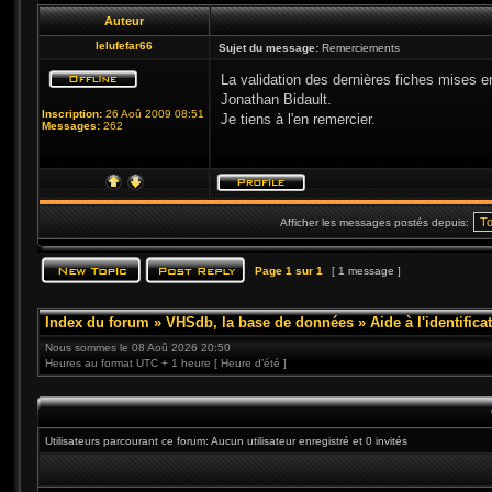
Auteur
lelufefar66
Sujet du message:
Remerciements
La validation des dernières fiches mises en
Jonathan Bidault.
Inscription:
26 Aoû 2009 08:51
Je tiens à l'en remercier.
Messages:
262
Afficher les messages postés depuis:
Page
1
sur
1
[ 1 message ]
Index du forum
»
VHSdb, la base de données
»
Aide à l'identific
Nous sommes le 08 Aoû 2026 20:50
Heures au format UTC + 1 heure [ Heure d’été ]
Utilisateurs parcourant ce forum: Aucun utilisateur enregistré et 0 invités