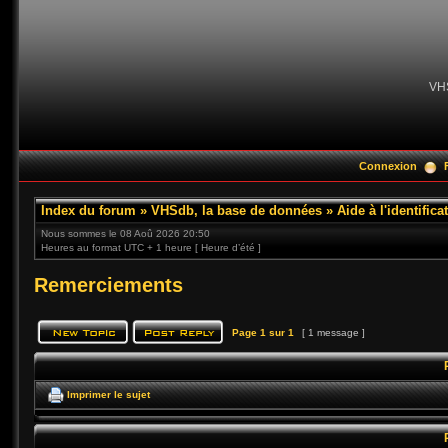
VH
Connexion
Index du forum
»
VHSdb, la base de données
»
Aide à l'identific
Nous sommes le 08 Aoû 2026 20:50
Heures au format UTC + 1 heure [ Heure d’été ]
Remerciements
Page
1
sur
1
[ 1 message ]
Imprimer le sujet