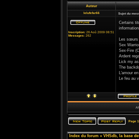
Auteur
lelufefar66
Sujet du mes
Certains ti
informatio
Inscription:
26 Aoû 2009 08:51
Messages:
262
Les sœurs 
Sex Warrio
Sex-Fire (
Ardent rega
Lick my ass
The backdoo
L'amour en
Le feu au v
Af
Page
1
Index du forum
»
VHSdb, la base d