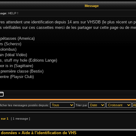
Message
sage:
HELP !
tres attendent une identification depuis 14 ans sur VHSDB (le plus récent un
ns vérifiables sur ces cassettes merci de les partager sur cette page ou de 
pétasses (America)
rs (Scherzo)
Colombus)
in (Idéal Vidéo)
, stuff my hole (Editions Lange)
r is in (Sagittaire)
 première classe (Bestix)
entre (Playsir Club)
ficher les messages postés depuis:
Trier par
sur
1
[ 1 message ]
e données
»
Aide à l'identification de VHS