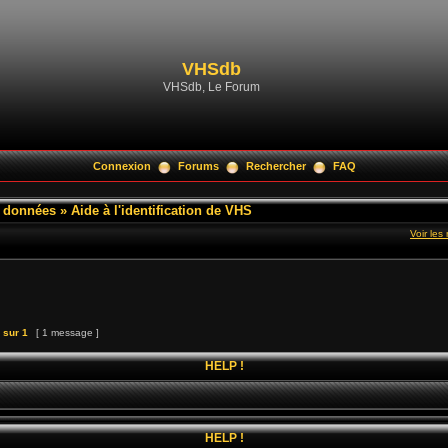
VHSdb
VHSdb, Le Forum
Connexion
Forums
Rechercher
FAQ
e données
»
Aide à l'identification de VHS
Voir le
sur
1
[ 1 message ]
HELP !
HELP !