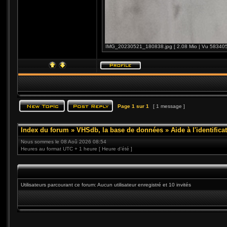
IMG_20230521_180838.jpg [ 2.08 Mio | Vu 583405 
Page
1
sur
1
[ 1 message ]
Index du forum
»
VHSdb, la base de données
»
Aide à l'identific
Nous sommes le 08 Aoû 2026 08:54
Heures au format UTC + 1 heure [ Heure d’été ]
Utilisateurs parcourant ce forum: Aucun utilisateur enregistré et 10 invités