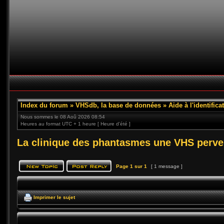
Index du forum
»
VHSdb, la base de données
»
Aide à l'identific
Nous sommes le 08 Aoû 2026 08:54
Heures au format UTC + 1 heure [ Heure d’été ]
La clinique des phantasmes une VHS perve
Page
1
sur
1
[ 1 message ]
Imprimer le sujet