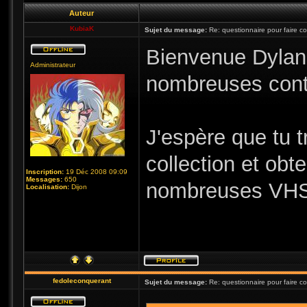
Auteur
KubiaK
Sujet du message:
Re: questionnaire pour faire c
Bienvenue Dylan !
Administrateur
nombreuses contr
J'espère que tu t
collection et obt
Inscription:
19 Déc 2008 09:09
Messages:
650
nombreuses VHS
Localisation:
Dijon
fedoleconquerant
Sujet du message:
Re: questionnaire pour faire c