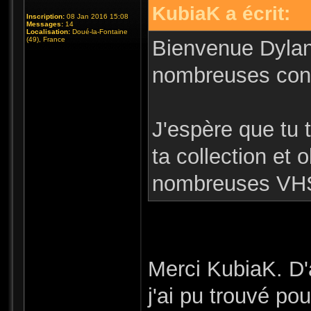
KubiaK a écrit:
Inscription:
08 Jan 2016 15:08
Messages:
14
Localisation:
Doué-la-Fontaine
(49), France
Bienvenue Dylan 
nombreuses cont
J'espère que tu 
ta collection et 
nombreuses VHS
Merci KubiaK. D'a
j'ai pu trouvé po