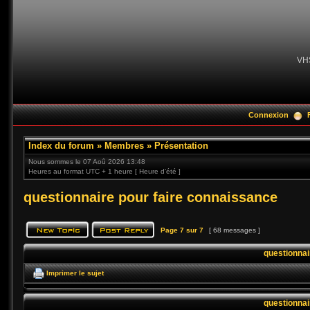
VH
Connexion
Index du forum
»
Membres
»
Présentation
Nous sommes le 07 Aoû 2026 13:48
Heures au format UTC + 1 heure [ Heure d’été ]
questionnaire pour faire connaissance
Page
7
sur
7
[ 68 messages ]
questionnai
Imprimer le sujet
questionnai