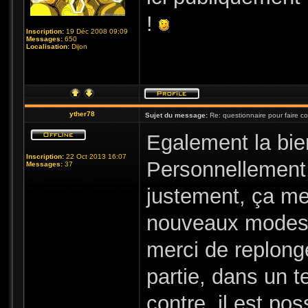
!
Inscription:
19 Déc 2008 09:09
Messages:
650
Localisation:
Dijon
yther78
Sujet du message:
Re: questionnaire pour faire c
Egalement la bi
Inscription:
22 Oct 2013 16:07
Personnellement,
Messages:
37
justement, ça me
nouveaux modes 
merci de replonge
partie, dans un 
contre, il est po