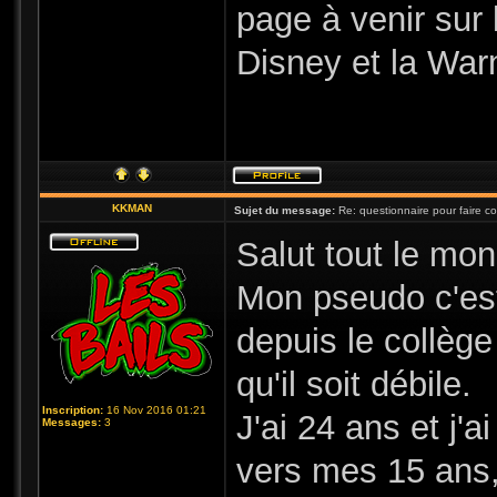
page à venir sur 
Disney et la Warn
KKMAN
Sujet du message:
Re: questionnaire pour faire c
Salut tout le mon
Mon pseudo c'est
depuis le collèg
qu'il soit débile.
Inscription:
16 Nov 2016 01:21
J'ai 24 ans et j'
Messages:
3
vers mes 15 ans,