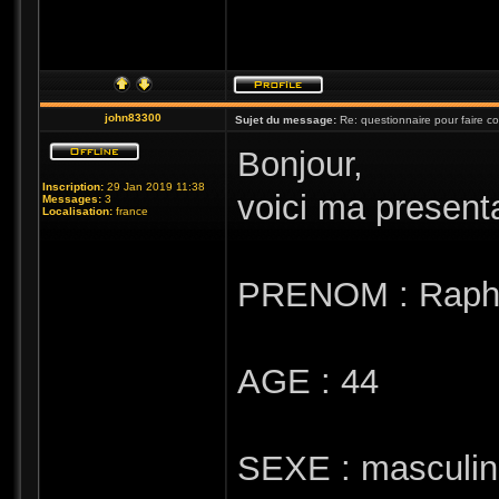
john83300
Sujet du message:
Re: questionnaire pour faire c
Bonjour,
Inscription:
29 Jan 2019 11:38
voici ma presenta
Messages:
3
Localisation:
france
PRENOM : Raph
AGE : 44
SEXE : masculin