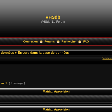
VHSdb
VHSdb, Le Forum
Connexion
Forums
Rechercher
FAQ
e données
»
Erreurs dans la base de données
Voir le
sur
1
[ 1 message ]
Matrix / Aprovision
Matrix / Aprovision