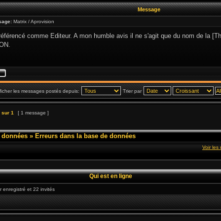
Message
sage:
Matrix / Aprovision
référencé comme Editeur. A mon humble avis il ne s'agit que du nom de la [The 
ON.
ficher les messages postés depuis:
Trier par
sur
1
[ 1 message ]
e données
»
Erreurs dans la base de données
Voir le
Qui est en ligne
r enregistré et 22 invités