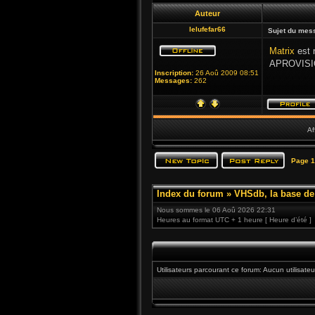
Auteur
lelufefar66
Sujet du mes
Matrix
est 
APROVISI
Inscription:
26 Aoû 2009 08:51
Messages:
262
Af
Page
1
Index du forum
»
VHSdb, la base d
Nous sommes le 06 Aoû 2026 22:31
Heures au format UTC + 1 heure [ Heure d’été ]
Utilisateurs parcourant ce forum: Aucun utilisateu