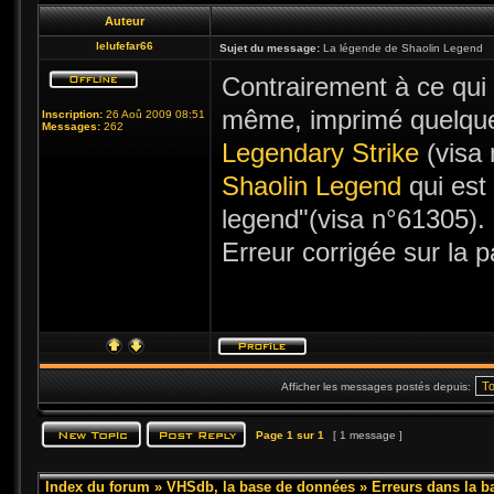
Auteur
lelufefar66
Sujet du message:
La légende de Shaolin Legend
Contrairement à ce qui es
même, imprimé quelqu
Inscription:
26 Aoû 2009 08:51
Messages:
262
Legendary Strike
(visa 
Shaolin Legend
qui est 
legend"(visa n°61305).
Erreur corrigée sur la 
Afficher les messages postés depuis:
Page
1
sur
1
[ 1 message ]
Index du forum
»
VHSdb, la base de données
»
Erreurs dans la 