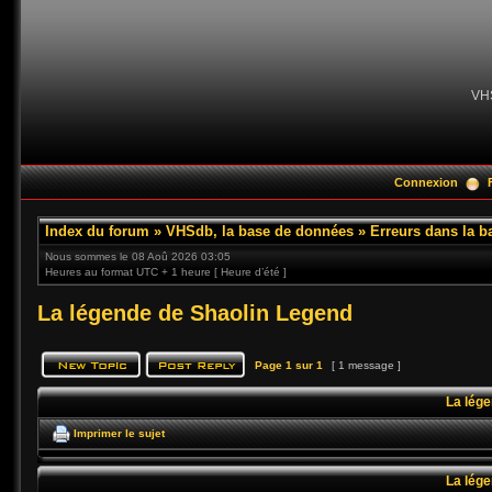
VH
Connexion
Index du forum
»
VHSdb, la base de données
»
Erreurs dans la 
Nous sommes le 08 Aoû 2026 03:05
Heures au format UTC + 1 heure [ Heure d’été ]
La légende de Shaolin Legend
Page
1
sur
1
[ 1 message ]
La lége
Imprimer le sujet
La lége