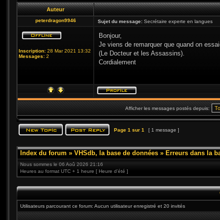
Auteur
peterdragon9946
Sujet du message:
Secrétaire experte en langues
Bonjour,
Je viens de remarquer que quand on essaie
Inscription:
28 Mar 2021 13:32
(Le Docteur et les Assassins).
Messages:
2
Cordialement
Afficher les messages postés depuis:
Page
1
sur
1
[ 1 message ]
Index du forum
»
VHSdb, la base de données
»
Erreurs dans la 
Nous sommes le 06 Aoû 2026 21:16
Heures au format UTC + 1 heure [ Heure d’été ]
Utilisateurs parcourant ce forum: Aucun utilisateur enregistré et 20 invités