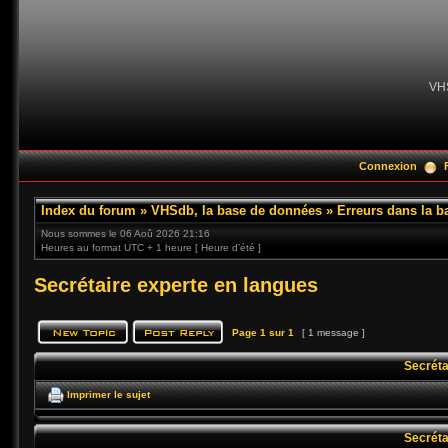
VH
Connexion
Index du forum
»
VHSdb, la base de données
»
Erreurs dans la 
Nous sommes le 06 Aoû 2026 21:16
Heures au format UTC + 1 heure [ Heure d’été ]
Secrétaire experte en langues
Page
1
sur
1
[ 1 message ]
Secréta
Imprimer le sujet
Secréta