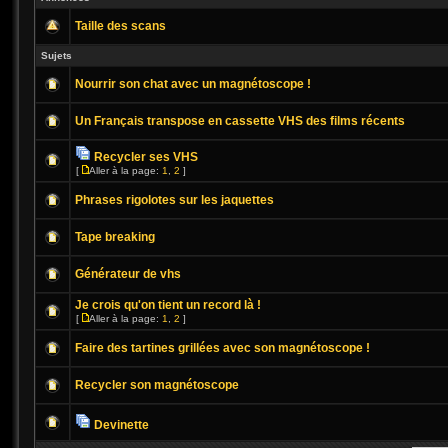
Taille des scans
Sujets
Nourrir son chat avec un magnétoscope !
Un Français transpose en cassette VHS des films récents
Recycler ses VHS
[
Aller à la page:
1
,
2
]
Phrases rigolotes sur les jaquettes
Tape breaking
Générateur de vhs
Je crois qu'on tient un record là !
[
Aller à la page:
1
,
2
]
Faire des tartines grillées avec son magnétoscope !
Recycler son magnétoscope
Devinette