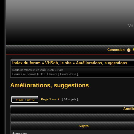
VH
Connexion
Index du forum
»
VHSdb, le site
»
Améliorations, suggestions
Nous sommes le 06 Aoû 2026 22:49
Heures au format UTC + 1 heure [ Heure d’été ]
Améliorations, suggestions
Page
1
sur
2
[ 44 sujets ]
Amélio
Sujets
Annonces