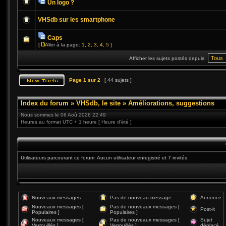
Un logo ?
VHSdb sur les smartphone
Caps
[
Aller à la page:
1
,
2
,
3
,
4
,
5
]
Afficher les sujets postés depuis:
Page
1
sur
2
[ 44 sujets ]
Index du forum
»
VHSdb, le site
»
Améliorations, suggestions
Nous sommes le 06 Aoû 2026 22:49
Heures au format UTC + 1 heure [ Heure d’été ]
Utilisateurs parcourant ce forum: Aucun utilisateur enregistré et 7 invités
Nouveaux messages
Pas de nouveau message
Annonce
Nouveaux messages [
Pas de nouveaux messages [
Post-it
Populaires ]
Populaires ]
Nouveaux messages [
Pas de nouveaux messages [
Sujet
Verrouillés ]
Verrouillés ]
déplacé