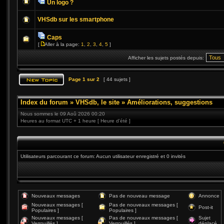
Un logo ?
VHSdb sur les smartphone
Caps
[
Aller à la page:
1
,
2
,
3
,
4
,
5
]
Afficher les sujets postés depuis:
Page
1
sur
2
[ 44 sujets ]
Index du forum
»
VHSdb, le site
»
Améliorations, suggestions
Nous sommes le 09 Aoû 2026 00:20
Heures au format UTC + 1 heure [ Heure d’été ]
Utilisateurs parcourant ce forum: Aucun utilisateur enregistré et 0 invités
Nouveaux messages
Pas de nouveau message
Annonce
Nouveaux messages [
Pas de nouveaux messages [
Post-it
Populaires ]
Populaires ]
Nouveaux messages [
Pas de nouveaux messages [
Sujet
Verrouillés ]
Verrouillés ]
déplacé