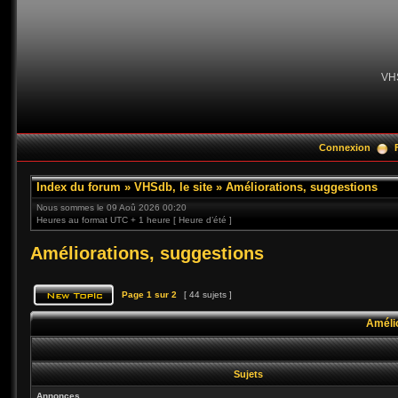
VH
Connexion
Index du forum
»
VHSdb, le site
»
Améliorations, suggestions
Nous sommes le 09 Aoû 2026 00:20
Heures au format UTC + 1 heure [ Heure d’été ]
Améliorations, suggestions
Page
1
sur
2
[ 44 sujets ]
Amélio
Sujets
Annonces