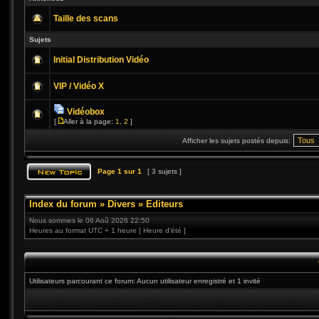
Taille des scans
Sujets
Initial Distribution Vidéo
VIP / Vidéo X
Vidéobox
[
Aller à la page:
1
,
2
]
Afficher les sujets postés depuis:
Page
1
sur
1
[ 3 sujets ]
Index du forum
»
Divers
»
Editeurs
Nous sommes le 06 Aoû 2026 22:50
Heures au format UTC + 1 heure [ Heure d’été ]
Utilisateurs parcourant ce forum: Aucun utilisateur enregistré et 1 invité