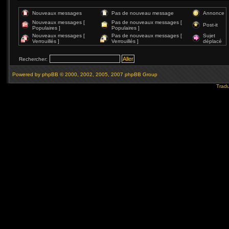
Nouveaux messages
Pas de nouveau message
Annonce
Nouveaux messages [
Pas de nouveaux messages [
Post-it
Populaires ]
Populaires ]
Nouveaux messages [
Pas de nouveaux messages [
Sujet
Verrouillés ]
Verrouillés ]
déplacé
Rechercher:
Powered by
phpBB
© 2000, 2002, 2005, 2007 phpBB Group
Tradu