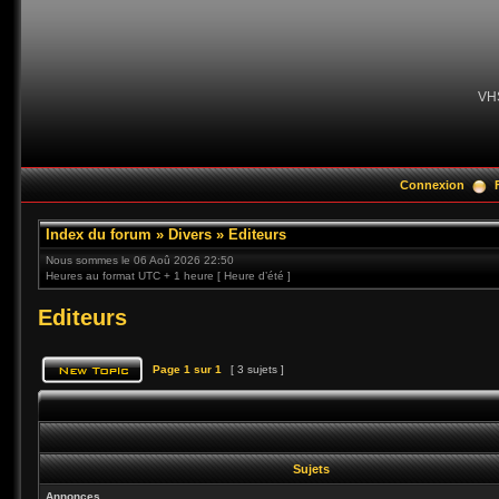
VH
Connexion
Index du forum
»
Divers
»
Editeurs
Nous sommes le 06 Aoû 2026 22:50
Heures au format UTC + 1 heure [ Heure d’été ]
Editeurs
Page
1
sur
1
[ 3 sujets ]
Sujets
Annonces