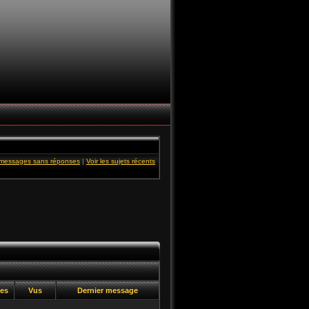
s messages sans réponses
|
Voir les sujets récents
ses
Vus
Dernier message