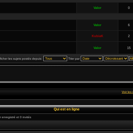
Valor
0
Valor
6
KubiaK
2
Valor
15
ficher les sujets postés depuis:
Trier par
Voir le
Qui est en ligne
 enregistré et 0 invités