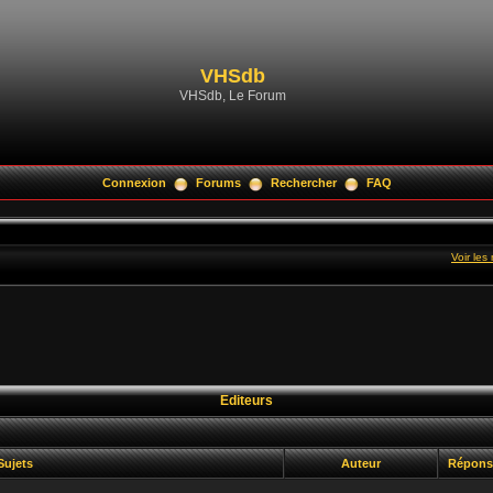
VHSdb
VHSdb, Le Forum
Connexion
Forums
Rechercher
FAQ
Voir le
Editeurs
Sujets
Auteur
Répon