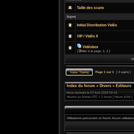
Taille des scans
Sujets
Initial Distribution Vidéo
VIP / Vidéo X
Vidéobox
[
Aller à la page:
1
,
2
]
Af
Page
1
sur
1
[ 3 sujets ]
Index du forum
»
Divers
»
Editeurs
Nous sommes le 07 Aoû 2026 00:14
Heures au format UTC + 1 heure [ Heure d’été ]
Utilisateurs parcourant ce forum: Aucun utilisateur