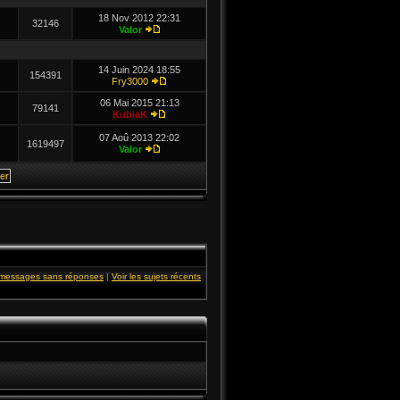
18 Nov 2012 22:31
32146
Valor
14 Juin 2024 18:55
154391
Fry3000
06 Mai 2015 21:13
79141
KubiaK
07 Aoû 2013 22:02
1619497
Valor
s messages sans réponses
|
Voir les sujets récents