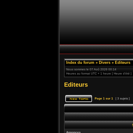
Index du forum
»
Divers
»
Editeurs
Nous sommes le 07 Aoû 2026 00:14
Heures au format UTC + 1 heure [ Heure d’été ]
Editeurs
Page
1
sur
1
[ 3 sujets ]
Annonces