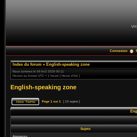
VH
Connexion
Index du forum
»
English-speaking zone
Nous sommes le 09 Aoû 2026 00:11
Heures au format UTC + 1 heure [ Heure d’été ]
English-speaking zone
Page
1
sur
1
[ 10 sujets ]
Eng
Sujets
Annonces