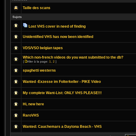
Taille des scans
Sujets
Lost VHS cover in need of finding
Unidentified VHS has now been identified
VDS/VSO belgian tapes
Which non-french videos do you want submitted to the db?
[
Aller à la page:
1
,
2
]
spaghetti westerns
Wanted -Exzesse im Folterkeller - PIKE Video
My complete Want-List: ONLY VHS PLEASE!!!
Hi, new here
RaroVHS
Wanted: Cauchemars a Daytona Beach - VHS