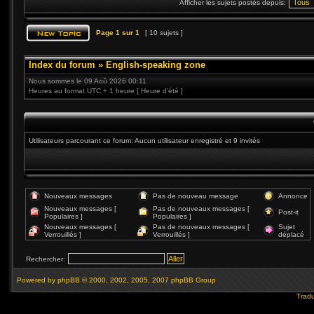
Afficher les sujets postés depuis:
Page
1
sur
1
[ 10 sujets ]
Index du forum
»
English-speaking zone
Nous sommes le 09 Aoû 2026 00:11
Heures au format UTC + 1 heure [ Heure d’été ]
Utilisateurs parcourant ce forum: Aucun utilisateur enregistré et 9 invités
Nouveaux messages
Pas de nouveau message
Annonce
Nouveaux messages [
Pas de nouveaux messages [
Post-it
Populaires ]
Populaires ]
Nouveaux messages [
Pas de nouveaux messages [
Sujet
Verrouillés ]
Verrouillés ]
déplacé
Rechercher:
Powered by
phpBB
© 2000, 2002, 2005, 2007 phpBB Group
Tradu