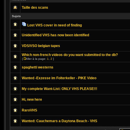
Taille des scans
Sujets
Lost VHS cover in need of finding
Unidentified VHS has now been identified
VDS/VSO belgian tapes
Which non-french videos do you want submitted to the db?
[
Aller à la page:
1
,
2
]
spaghetti westerns
Wanted -Exzesse im Folterkeller - PIKE Video
My complete Want-List: ONLY VHS PLEASE!!!
Hi, new here
RaroVHS
Wanted: Cauchemars a Daytona Beach - VHS