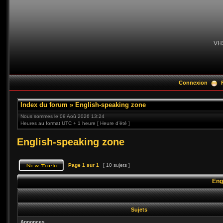
VH
Connexion
Index du forum
»
English-speaking zone
Nous sommes le 09 Aoû 2026 13:24
Heures au format UTC + 1 heure [ Heure d’été ]
English-speaking zone
Page
1
sur
1
[ 10 sujets ]
Eng
Sujets
Annonces