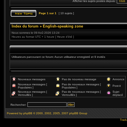
Afficher les sujets postés depuis:
Page
1
sur
1
[ 10 sujets ]
Index du forum
»
English-speaking zone
Nous sommes le 09 Aoû 2026 13:24
Heures au format UTC + 1 heure [ Heure d’été ]
Utilisateurs parcourant ce forum: Aucun utilisateur enregistré et 9 invités
Nouveaux messages
Pas de nouveau message
Annonce
Nouveaux messages [
Pas de nouveaux messages [
Post-it
Populaires ]
Populaires ]
Nouveaux messages [
Pas de nouveaux messages [
Sujet
Verrouillés ]
Verrouillés ]
déplacé
Rechercher:
Powered by
phpBB
© 2000, 2002, 2005, 2007 phpBB Group
Tradu