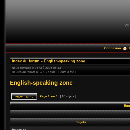
VH
Connexion
Index du forum
»
English-speaking zone
Nous sommes le 06 Aoû 2026 05:43
Heures au format UTC + 1 heure [ Heure d’été ]
English-speaking zone
Page
1
sur
1
[ 10 sujets ]
Eng
Sujets
Annonces