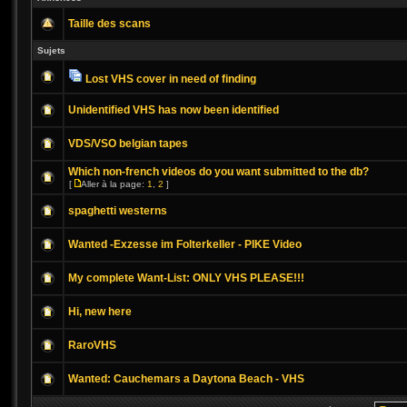
Taille des scans
Sujets
Lost VHS cover in need of finding
Unidentified VHS has now been identified
VDS/VSO belgian tapes
Which non-french videos do you want submitted to the db?
[
Aller à la page:
1
,
2
]
spaghetti westerns
Wanted -Exzesse im Folterkeller - PIKE Video
My complete Want-List: ONLY VHS PLEASE!!!
Hi, new here
RaroVHS
Wanted: Cauchemars a Daytona Beach - VHS