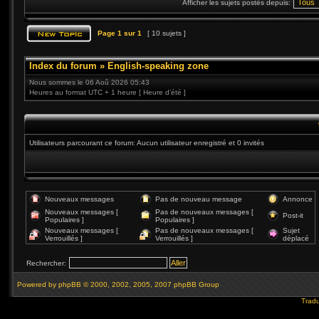
Afficher les sujets postés depuis:
Page
1
sur
1
[ 10 sujets ]
Index du forum
»
English-speaking zone
Nous sommes le 06 Aoû 2026 05:43
Heures au format UTC + 1 heure [ Heure d’été ]
Utilisateurs parcourant ce forum: Aucun utilisateur enregistré et 0 invités
Nouveaux messages
Pas de nouveau message
Annonce
Nouveaux messages [
Pas de nouveaux messages [
Post-it
Populaires ]
Populaires ]
Nouveaux messages [
Pas de nouveaux messages [
Sujet
Verrouillés ]
Verrouillés ]
déplacé
Rechercher:
Powered by
phpBB
© 2000, 2002, 2005, 2007 phpBB Group
Tradu