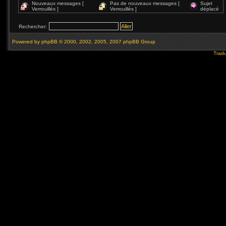
Nouveaux messages [
Pas de nouveaux messages [
Sujet
Verrouillés ]
Verrouillés ]
déplacé
Rechercher:
Powered by
phpBB
© 2000, 2002, 2005, 2007 phpBB Group
Tradu