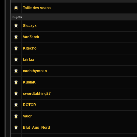
Taille des scans
Sujets
Sleazyx
VanZandt
Kitscho
fairfax
nachthymnen
KubiaK
swordtakhing27
ROTOR
Valor
Blut_Aus_Nord