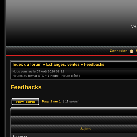
VH
Connexion
Index du forum
»
Echanges, ventes
»
Feedbacks
Nous sommes le 07 Aoû 2026 08:32
Heures au format UTC + 1 heure [ Heure d’été ]
Feedbacks
Page
1
sur
1
[ 11 sujets ]
Sujets
Annonces