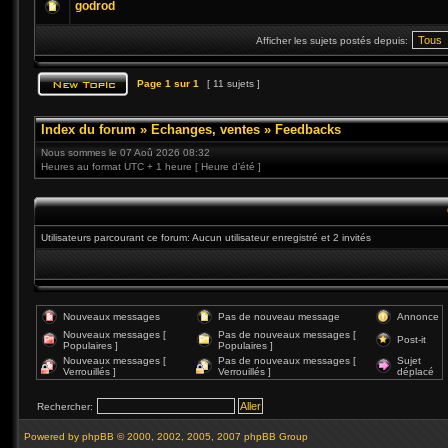
godrod
Afficher les sujets postés depuis:
Page
1
sur
1
[ 11 sujets ]
Index du forum
»
Echanges, ventes
»
Feedbacks
Nous sommes le 07 Aoû 2026 08:32
Heures au format UTC + 1 heure [ Heure d’été ]
Utilisateurs parcourant ce forum: Aucun utilisateur enregistré et 2 invités
Nouveaux messages
Pas de nouveau message
Annonce
Nouveaux messages [
Pas de nouveaux messages [
Post-it
Populaires ]
Populaires ]
Nouveaux messages [
Pas de nouveaux messages [
Sujet
Verrouillés ]
Verrouillés ]
déplacé
Rechercher:
Powered by
phpBB
© 2000, 2002, 2005, 2007 phpBB Group