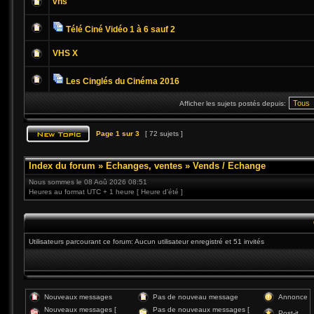
vhs
Télé Ciné Vidéo 1 à 6 sauf 2
VHS X
Les Cinglés du Cinéma 2016
Afficher les sujets postés depuis:
Page
1
sur
3
[ 72 sujets ]
Index du forum
»
Echanges, ventes
»
Vends / Echange
Nous sommes le 08 Aoû 2026 08:51
Heures au format UTC + 1 heure [ Heure d’été ]
Utilisateurs parcourant ce forum: Aucun utilisateur enregistré et 51 invités
Nouveaux messages
Pas de nouveau message
Annonce
Nouveaux messages [
Pas de nouveaux messages [
Post-it