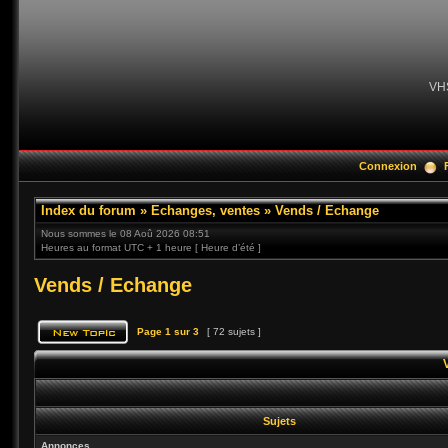
VH
Connexion
Index du forum
»
Echanges, ventes
»
Vends / Echange
Nous sommes le 08 Aoû 2026 08:51
Heures au format UTC + 1 heure [ Heure d’été ]
Vends / Echange
Page
1
sur
3
[ 72 sujets ]
Sujets
Annonces