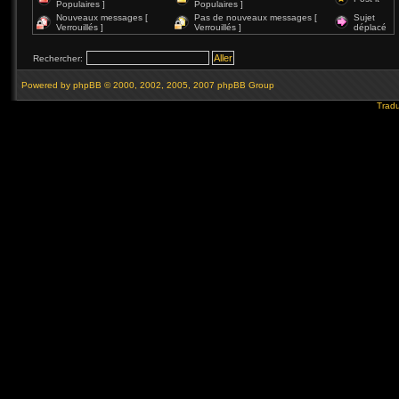
Populaires ]
Populaires ]
Nouveaux messages [
Pas de nouveaux messages [
Sujet
Verrouillés ]
Verrouillés ]
déplacé
Rechercher:
Powered by
phpBB
© 2000, 2002, 2005, 2007 phpBB Group
Tradu