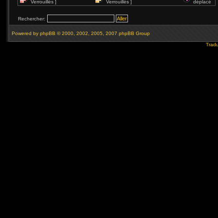
Verrouillés ]
Verrouillés ]
déplacé
Rechercher:
Powered by
phpBB
© 2000, 2002, 2005, 2007 phpBB Group
Tradu