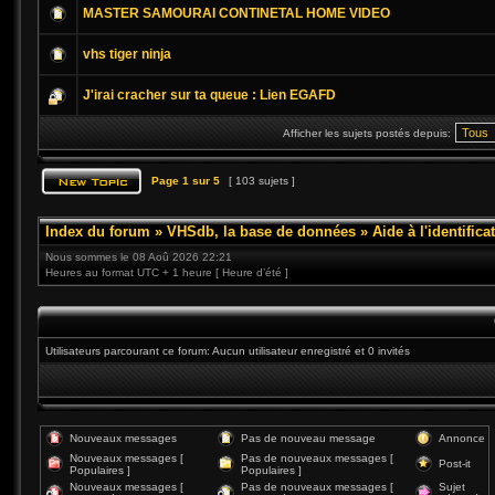
MASTER SAMOURAI CONTINETAL HOME VIDEO
vhs tiger ninja
J'irai cracher sur ta queue : Lien EGAFD
Afficher les sujets postés depuis:
Page
1
sur
5
[ 103 sujets ]
Index du forum
»
VHSdb, la base de données
»
Aide à l'identific
Nous sommes le 08 Aoû 2026 22:21
Heures au format UTC + 1 heure [ Heure d’été ]
Utilisateurs parcourant ce forum: Aucun utilisateur enregistré et 0 invités
Nouveaux messages
Pas de nouveau message
Annonce
Nouveaux messages [
Pas de nouveaux messages [
Post-it
Populaires ]
Populaires ]
Nouveaux messages [
Pas de nouveaux messages [
Sujet