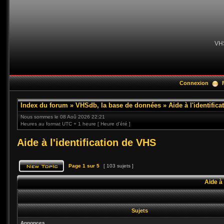
VH
Connexion
Index du forum
»
VHSdb, la base de données
»
Aide à l'identific
Nous sommes le 08 Aoû 2026 22:21
Heures au format UTC + 1 heure [ Heure d’été ]
Aide à l'identification de VHS
Page
1
sur
5
[ 103 sujets ]
Aide à 
Sujets
Annonces