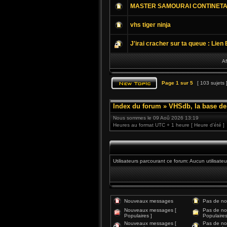
MASTER SAMOURAI CONTINETA
vhs tiger ninja
J'irai cracher sur ta queue : Lie
Af
Page
1
sur
5
[ 103 sujets 
Index du forum
»
VHSdb, la base d
Nous sommes le 09 Aoû 2026 13:19
Heures au format UTC + 1 heure [ Heure d’été ]
Utilisateurs parcourant ce forum: Aucun utilisateu
Nouveaux messages
Pas de n
Nouveaux messages [
Pas de no
Populaires ]
Populaires
Nouveaux messages [
Pas de no