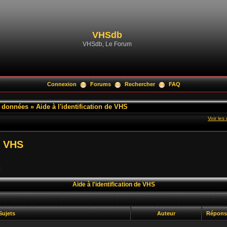
VHSdb
VHSdb, Le Forum
Connexion
Forums
Rechercher
FAQ
e données
»
Aide à l'identification de VHS
Voir le
e VHS
]
Aide à l'identification de VHS
Sujets
Auteur
Répon