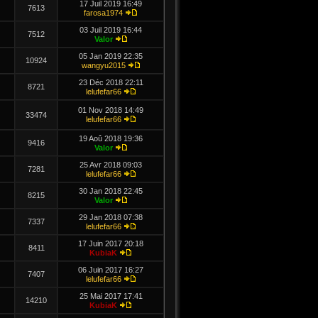
17 Juil 2019 16:49
7613
farosa1974
03 Juil 2019 16:44
7512
Valor
05 Jan 2019 22:35
10924
wangyu2015
23 Déc 2018 22:11
8721
lelufefar66
01 Nov 2018 14:49
33474
lelufefar66
19 Aoû 2018 19:36
9416
Valor
25 Avr 2018 09:03
7281
lelufefar66
30 Jan 2018 22:45
8215
Valor
29 Jan 2018 07:38
7337
lelufefar66
17 Juin 2017 20:18
8411
KubiaK
06 Juin 2017 16:27
7407
lelufefar66
25 Mai 2017 17:41
14210
KubiaK