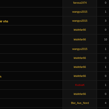
farosa1974
0
wangyu2015
1
wangyu2015
3
ir vhs
lelufefar66
0
lelufefar66
10
wangyu2015
1
lelufefar66
0
lelufefar66
1
lelufefar66
0
n
KubiaK
1
lelufefar66
0
Blut_Aus_Nord
4