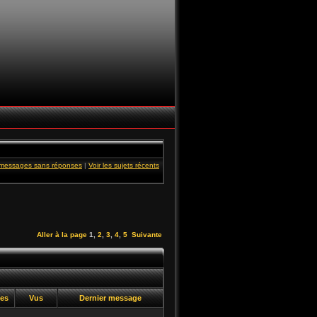
s messages sans réponses
|
Voir les sujets récents
Aller à la page
1
,
2
,
3
,
4
,
5
Suivante
ses
Vus
Dernier message