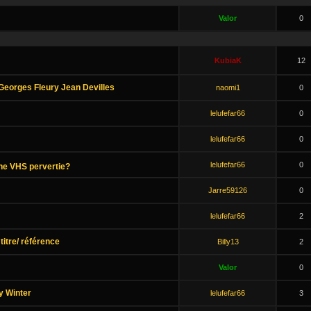
Valor
0
KubiaK
12
Georges Fleury Jean Devilles
naomi1
0
lelufefar66
0
lelufefar66
0
lelufefar66
0
ne VHS pervertie?
Jarre59126
0
lelufefar66
2
titre/ référence
Billy13
2
Valor
0
y Winter
lelufefar66
3