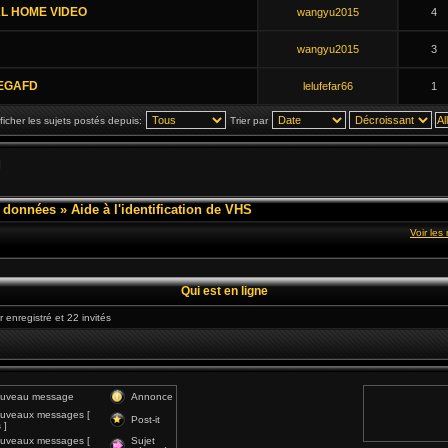
L HOME VIDEO
wangyu2015
4
wangyu2015
3
n EGAFD
lelufefar66
1
ficher les sujets postés depuis:
Trier par
]
e données
»
Aide à l'identification de VHS
Voir le
Qui est en ligne
r enregistré et 22 invités
ouveau message
Annonce
uveaux messages [
Post-it
 ]
uveaux messages [
Sujet