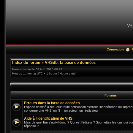
VH
Connexion
Index du forum
»
VHSdb, la base de données
Nous sommes le 08 Aoû 2026 00:24
Heures au format UTC + 1 heure [ Heure d’été ]
Forums
Erreurs dans la base de données
Espace destiné à recueillir toute notification d'erreur, incohérence ou impré
concerne une VHS, un film, un acteur, un réalisateur...
Aide à l'identification de VHS
Mais de quel film s'agit-il donc ? Qui est l'éditeur ? Soumettez les cas qui vo
réponse ?