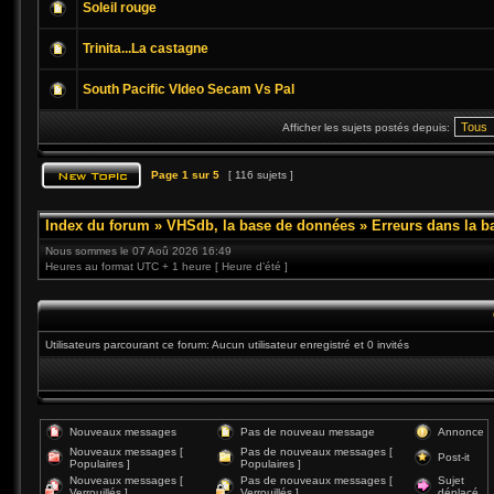
Soleil rouge
Trinita...La castagne
South Pacific VIdeo Secam Vs Pal
Afficher les sujets postés depuis:
Page
1
sur
5
[ 116 sujets ]
Index du forum
»
VHSdb, la base de données
»
Erreurs dans la 
Nous sommes le 07 Aoû 2026 16:49
Heures au format UTC + 1 heure [ Heure d’été ]
Utilisateurs parcourant ce forum: Aucun utilisateur enregistré et 0 invités
Nouveaux messages
Pas de nouveau message
Annonce
Nouveaux messages [
Pas de nouveaux messages [
Post-it
Populaires ]
Populaires ]
Nouveaux messages [
Pas de nouveaux messages [
Sujet
Verrouillés ]
Verrouillés ]
déplacé