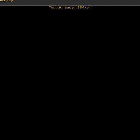
BB Group
Traduction par:
phpBB-fr.com