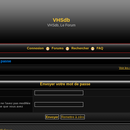
VHSdb
VHSdb, Le Forum
Connexion
Forums
Rechercher
FAQ
 passe
Voir le
Envoyer votre mot de passe
 ne l’avez pas modifiée
esse que vous avez