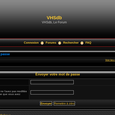
VHSdb
VHSdb, Le Forum
Connexion
Forums
Rechercher
FAQ
 passe
Voir le
Envoyer votre mot de passe
 ne l’avez pas modifiée
esse que vous avez