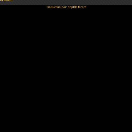
BB Group
Traduction par:
phpBB-fr.com