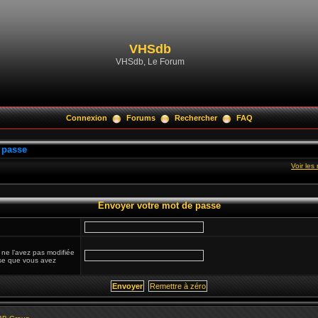
VHSdb
VHSdb, Le Forum
Connexion
Forums
Rechercher
FAQ
 passe
Voir le
Envoyer votre mot de passe
 ne l’avez pas modifiée
esse que vous avez