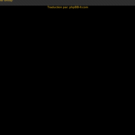
BB Group
Traduction par:
phpBB-fr.com