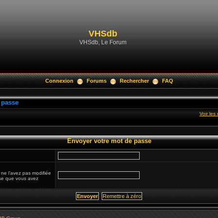
VHSdb
VHSdb, Le Forum
Connexion
Forums
Rechercher
FAQ
 passe
Voir le
Envoyer votre mot de passe
 ne l’avez pas modifiée
esse que vous avez