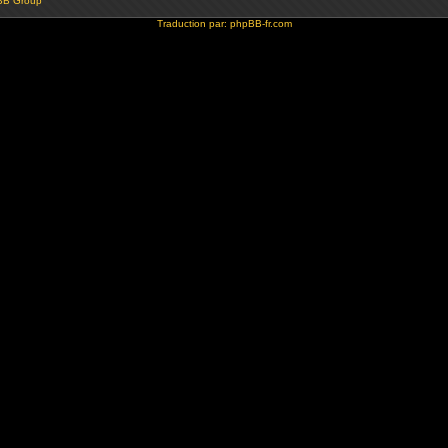
BB Group
Traduction par:
phpBB-fr.com