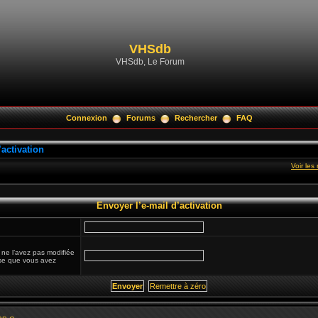
VHSdb
VHSdb, Le Forum
Connexion
Forums
Rechercher
FAQ
’activation
Voir le
Envoyer l’e-mail d’activation
 ne l’avez pas modifiée
esse que vous avez