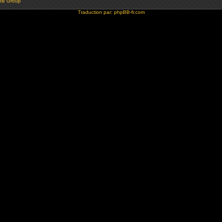
BB Group
Traduction par:
phpBB-fr.com