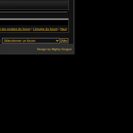
r les cookies du forum
|
L’équipe du forum
|
Haut
:
Design by
Mighty Gorgon