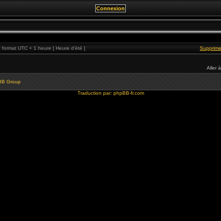
format UTC + 1 heure [ Heure d’été ]
Supprime
Aller à
BB Group
Traduction par:
phpBB-fr.com