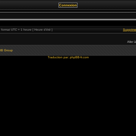
format UTC + 1 heure [ Heure d’été ]
Supprime
Aller à
BB Group
Traduction par:
phpBB-fr.com