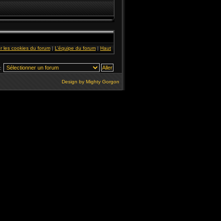
r les cookies du forum
|
L’équipe du forum
|
Haut
:
Design by
Mighty Gorgon