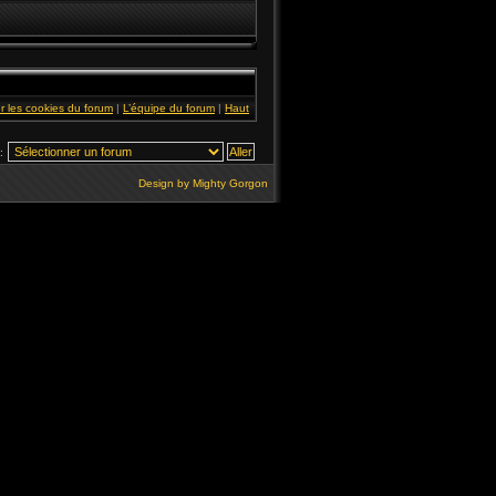
r les cookies du forum
|
L’équipe du forum
|
Haut
:
Design by
Mighty Gorgon