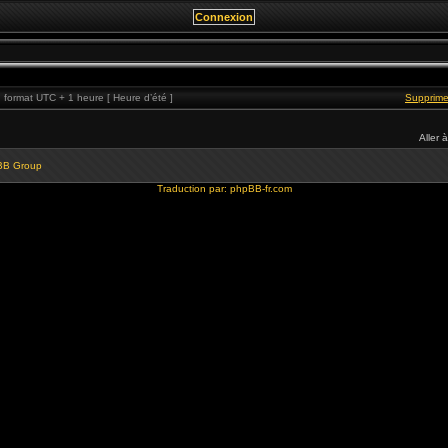
format UTC + 1 heure [ Heure d’été ]
Supprime
Aller à
BB Group
Traduction par:
phpBB-fr.com