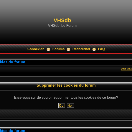
VHSdb
VHSdb, Le Forum
Connexion
Forums
Rechercher
FAQ
kies du forum
Voir le
Supprimer les cookies du forum
Etes-vous sûr de vouloir supprimer tous les cookies de ce forum?
kies du forum