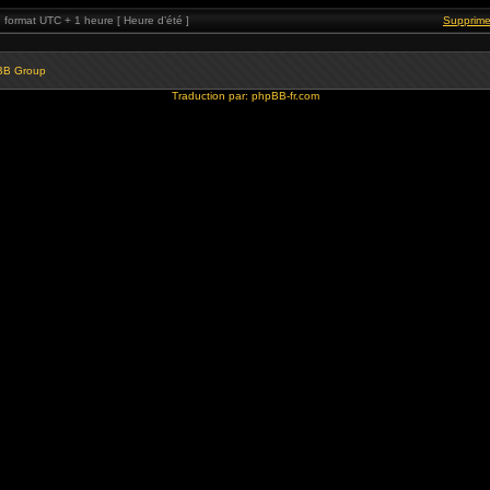
format UTC + 1 heure [ Heure d’été ]
Supprime
BB Group
Traduction par:
phpBB-fr.com