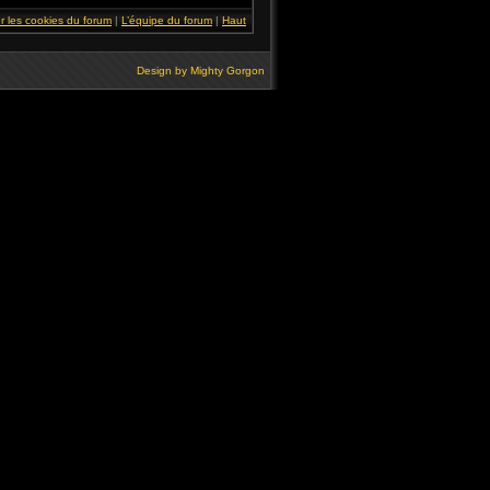
r les cookies du forum
|
L’équipe du forum
|
Haut
Design by
Mighty Gorgon