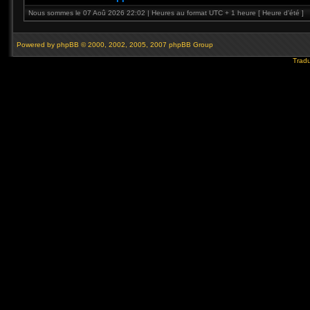
Nous sommes le 07 Aoû 2026 22:02 | Heures au format UTC + 1 heure [ Heure d’été ]
Powered by
phpBB
© 2000, 2002, 2005, 2007 phpBB Group
Tradu